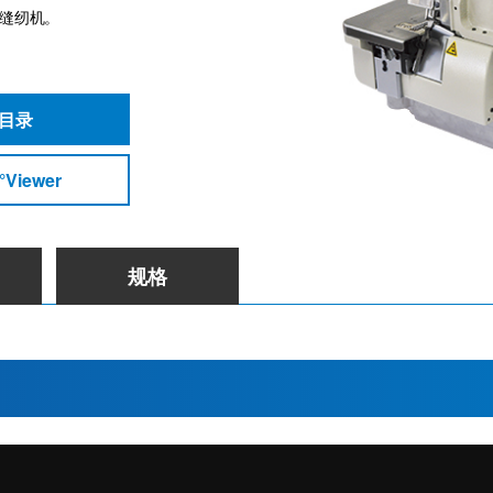
缝纫机。
目录
°Viewer
规格