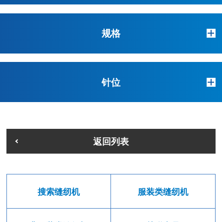
规格
针位
返回列表
搜索缝纫机
服装类缝纫机