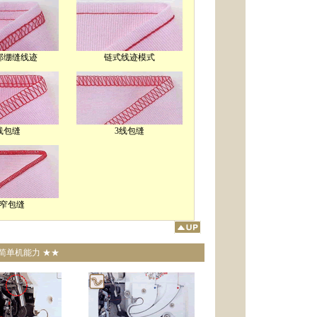
部绷缝线迹
链式线迹模式
线包缝
3线包缝
线窄包缝
简单机能力 ★★