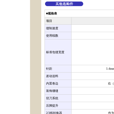
■规格表
项目
缝制速度
使用线数
标准包缝宽度
针距
1-4m
差动送料
内置卷边
右（
装饰绷缝
切刀系统
压脚提升
2/3线转换器
作