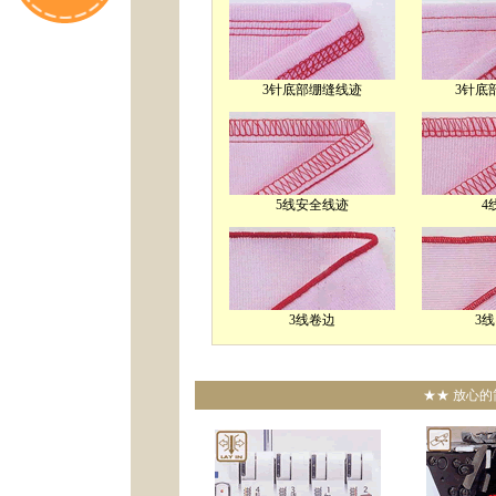
3针底部绷缝线迹
3针底
5线安全线迹
4
3线卷边
3
★★ 放心的