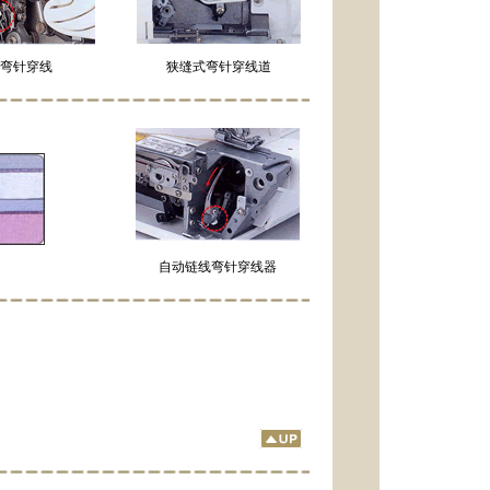
弯针穿线
狭缝式弯针穿线道
自动链线弯针穿线器