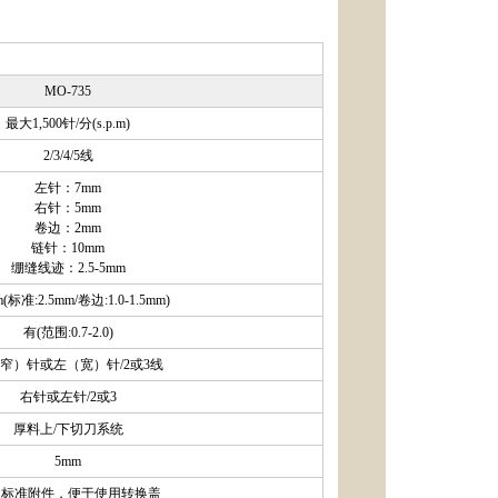
MO-735
最大1,500针/分(s.p.m)
2/3/4/5线
左针：7mm
右针：5mm
卷边：2mm
链针：10mm
绷缝线迹：2.5-5mm
m(标准:2.5mm/卷边:1.0-1.5mm)
有(范围:0.7-2.0)
窄）针或左（宽）针/2或3线
右针或左针/2或3
厚料上/下切刀系统
5mm
为标准附件，便于使用转换盖