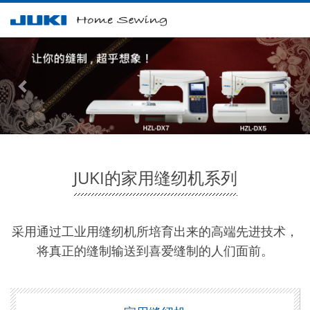
メ
ニ
ュ
ー
JUKI的家用缝纫机系列
采用通过工业用缝纫机所培育出来的高端先进技术，
将真正的缝制输送到喜爱缝制的人们面前。