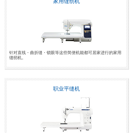
家用缝纫机
针对直线・曲折缝・锁眼等这些简便机能都可居家进行的家用
缝纫机。
职业平缝机