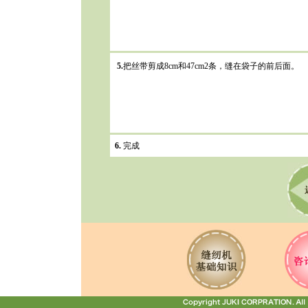
5.
把丝带剪成8cm和47cm2条，缝在袋子的前后面。
6.
完成