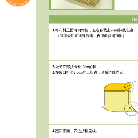
【制
1.
将布料正面向内对折，左右各裁去2cm后4线包边
（或者先用直线缝假缝，再用曲折缝加固）
2.
袋子底部折出长13cm的棱。
3.
在袋口折个2.5cm的三折边，然后缝线固定。
4.
翻回正面，四边折棱盖线。