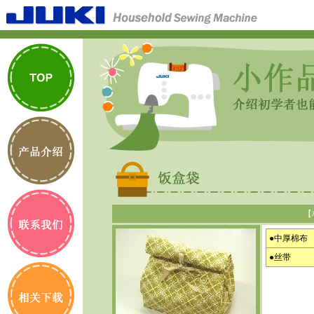
【
●中厚棉布
●丝带