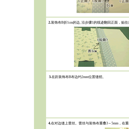
2.
装饰布B折1cm的边, 沿步骤1的线迹翻回正面，贴
3.
在距装饰布B布边约2mm位置缝纫。
4.
在对边缝上蕾丝。蕾丝与装饰布重叠3～5mm，在