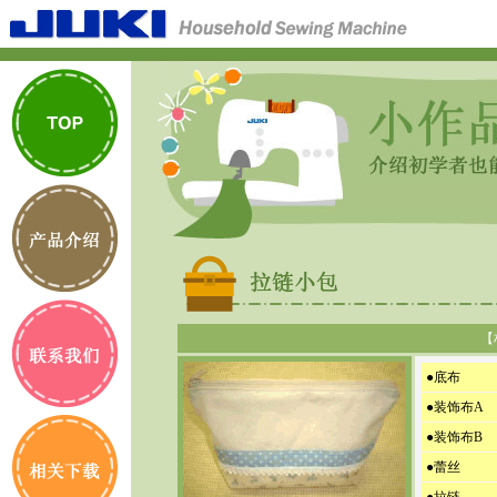
【
●底布
●装饰布A
●装饰布B
●蕾丝