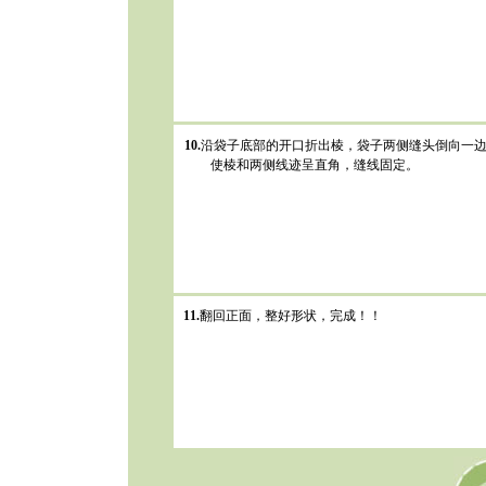
10.
沿袋子底部的开口折出棱，袋子两侧缝头倒向一
使棱和两侧线迹呈直角，缝线固定。
11.
翻回正面，整好形状，完成！！