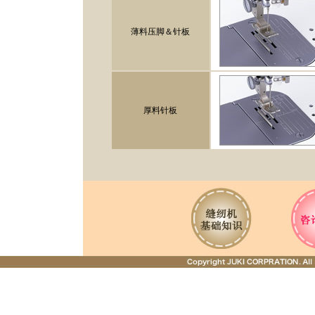
薄料压脚＆针板
厚料针板