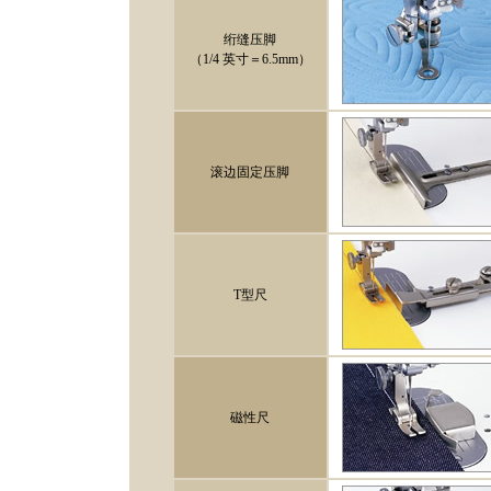
绗缝压脚
（1/4 英寸＝6.5mm）
滚边固定压脚
T型尺
磁性尺