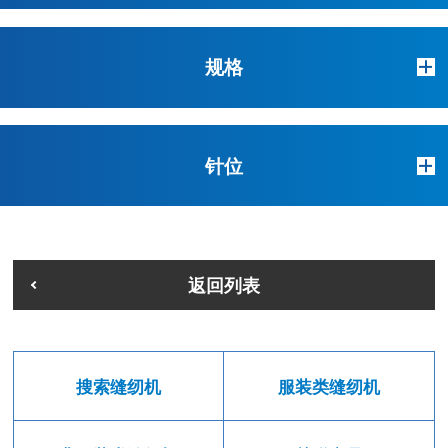
规格
针位
返回列表
搜索缝纫机
服装类缝纫机