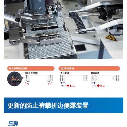
更新的防止裤攀折边侧露装置
压脚