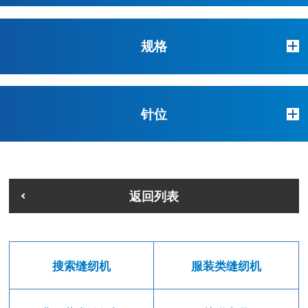
规格
针位
返回列表
搜索缝纫机
服装类缝纫机