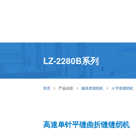
LZ-2280B系列
首页
产品信息
服装类缝纫机
人字缝缝纫机
高速单针平缝曲折缝缝纫机