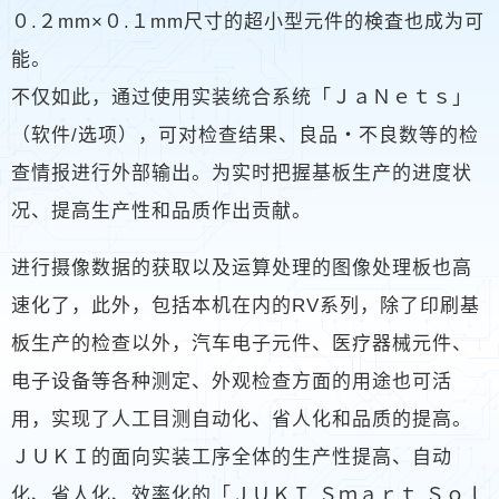
０.２mm×０.１mm尺寸的超小型元件的検査也成为可
能。
不仅如此，通过使用实装统合系统「ＪａＮｅｔｓ」
（软件/选项），可对检查结果、良品・不良数等的检
查情报进行外部输出。为实时把握基板生产的进度状
况、提高生产性和品质作出贡献。
进行摄像数据的获取以及运算处理的图像处理板也高
速化了，此外，包括本机在内的RV系列，除了印刷基
板生产的检查以外，汽车电子元件、医疗器械元件、
电子设备等各种测定、外观检查方面的用途也可活
用，实现了人工目测自动化、省人化和品质的提高。
ＪＵＫＩ的面向实装工序全体的生产性提高、自动
化、省人化、效率化的「ＪＵＫＩ Ｓｍａｒｔ Ｓｏｌ