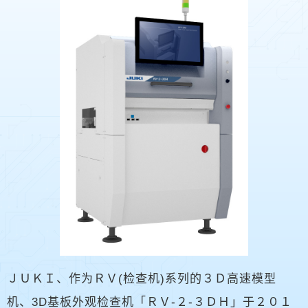
ＪＵＫＩ、作为ＲＶ(检查机)系列的３Ｄ高速模型
机、3D基板外观检查机「ＲＶ-２-３ＤＨ」于２０１