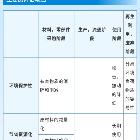
再生
利
材料，零部件
生产，流通阶
使用
用，
采购阶段
段
阶段
废弃
阶段
分离
噪
环境
音，
有害物质的消
负荷
环境保护性
振动
除和削减
物质
的降
的容
低
易性
原材料的减量
长期
化
节省资源化
使用